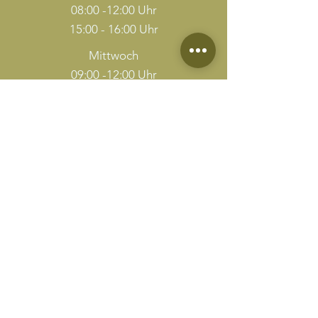
08:00 -12:00 Uhr
15:00 - 16:00 Uhr
Mittwoch
09:00 -12:00 Uhr
15:00 - 17:00 Uhr
Donnerstag
09:00 -12:00 Uhr
15:00 - 18:00 Uhr
Freitag
08:00 -11:00 Uhr
14:00 - 16:00 Uhr
weitere Termine außerhalb der Sprechzeiten
nach Vereinbarung
Adresse
Kleintierpraxis von Glasenapp