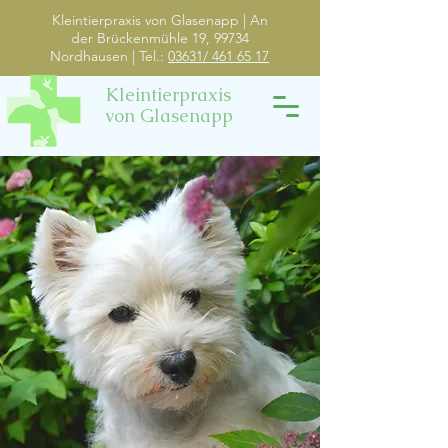
Kleintierpraxis von Glasenapp | An
der Brückenmühle 19, 99734
Nordhausen | Tel.:
03631/ 461 65 17
Kleintierpraxis
von Glasenapp