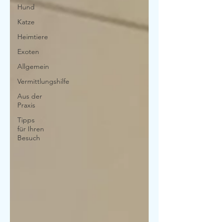
Hund
Katze
Heimtiere
Exoten
Allgemein
Vermittlungshilfe
Aus der
Praxis
Tipps
für Ihren
Besuch