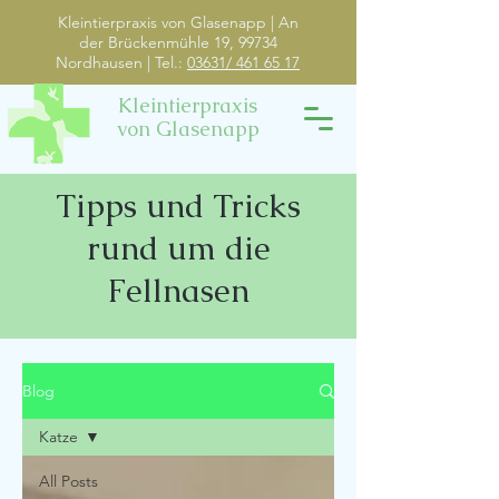
Kleintierpraxis von Glasenapp | An
der Brückenmühle 19, 99734
Nordhausen | Tel.:
03631/ 461 65 17
Kleintierpraxis
von Glasenapp
Tipps und Tricks
rund um die
Fellnasen
Blog
Katze
All Posts